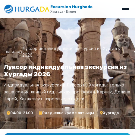
Excursion Hurghada
Хургада · Египет
Луксор индивидуальная экскурсия из Хургады
Главная
2026
Луксор индивидуальная экскурсия из
Хургады 2026
Индивидуальная экскурсия в Луксор из Хургады: только
ваша семья, личный гид, гибкая программа. Карнак, Долина
Царей, Хатшепсут. взрослые, от дети.
04:00–21:00
Ежедневно кроме пятницы
Хургада