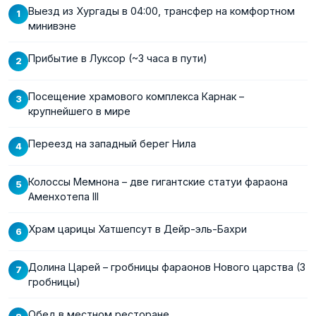
Выезд из Хургады в 04:00, трансфер на комфортном
минивэне
Прибытие в Луксор (~3 часа в пути)
Посещение храмового комплекса Карнак –
крупнейшего в мире
Переезд на западный берег Нила
Колоссы Мемнона – две гигантские статуи фараона
Аменхотепа III
Храм царицы Хатшепсут в Дейр-эль-Бахри
Долина Царей – гробницы фараонов Нового царства (3
гробницы)
Обед в местном ресторане