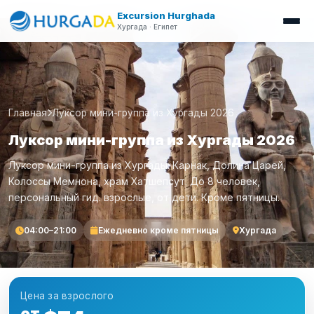
Excursion Hurghada
Хургада · Египет
Главная
Луксор мини-группа из Хургады 2026
Луксор мини-группа из Хургады 2026
Луксор мини-группа из Хургады: Карнак, Долина Царей,
Колоссы Мемнона, храм Хатшепсут. До 8 человек,
персональный гид. взрослые, от дети. Кроме пятницы.
04:00–21:00
Ежедневно кроме пятницы
Хургада
Цена за взрослого
от