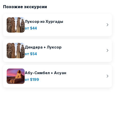
Похожие экскурсии
Луксор из Хургады
от $44
Дендера + Луксор
от $54
Абу-Симбел + Асуан
от $199