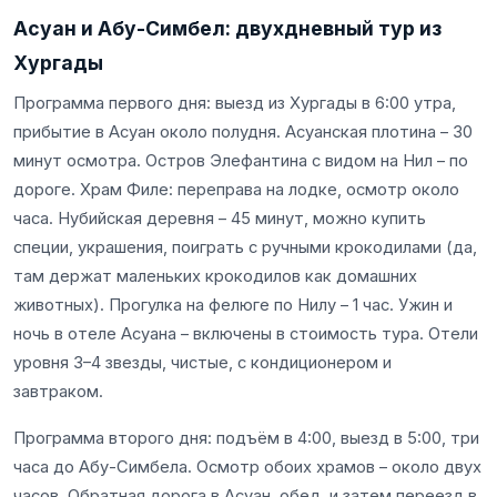
Асуан и Абу-Симбел: двухдневный тур из
Хургады
Программа первого дня: выезд из Хургады в 6:00 утра,
прибытие в Асуан около полудня. Асуанская плотина – 30
минут осмотра. Остров Элефантина с видом на Нил – по
дороге. Храм Филе: переправа на лодке, осмотр около
часа. Нубийская деревня – 45 минут, можно купить
специи, украшения, поиграть с ручными крокодилами (да,
там держат маленьких крокодилов как домашних
животных). Прогулка на фелюге по Нилу – 1 час. Ужин и
ночь в отеле Асуана – включены в стоимость тура. Отели
уровня 3–4 звезды, чистые, с кондиционером и
завтраком.
Программа второго дня: подъём в 4:00, выезд в 5:00, три
часа до Абу-Симбела. Осмотр обоих храмов – около двух
часов. Обратная дорога в Асуан, обед, и затем переезд в