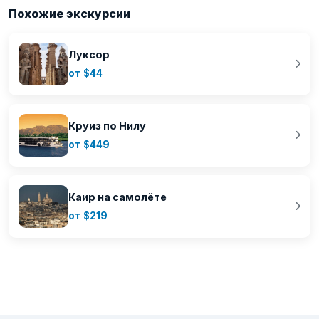
Похожие экскурсии
Луксор
от $44
Круиз по Нилу
от $449
Каир на самолёте
от $219