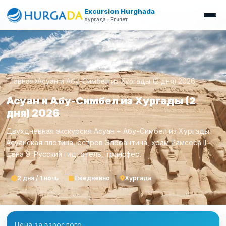
Excursion Hurghada
Хургада · Египет
Главная
Асуан и Абу-Симбел из Хургады (2 дня) 2026
Асуан и Абу-Симбел из Хургады (2
дня) 2026
Двухдневная экскурсия Асуан + Абу-Симбел из Хургады:
Асуанская плотина, остров Элефантина, храм Рамсеса II.
Цена 9. Русский гид, отель, трансфер.
2 дня / 1 ночь
Ежедневно
Хургада
Цена за взрослого