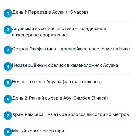
День 1: Переезд в Асуан (~5 часов)
Асуанская высотная плотина – грандиозное
инженерное сооружение
Остров Элефантина – древнейшее поселение на Ниле
Незавершённый обелиск в каменоломнях Асуана
Ночлег в отеле Асуана (завтрак включён)
День 2: Ранний выезд в Абу-Симбел (3 часа)
Храм Рамсеса II – четыре колосса высотой 20 метров
Малый храм Нефертари