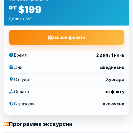
от
$199
Дети: от $99
Забронировать
Время
2 дня / 1 ночь
Дни
Ежедневно
Откуда
Хургада
Оплата
по факту
Страховка
включена
Программа экскурсии