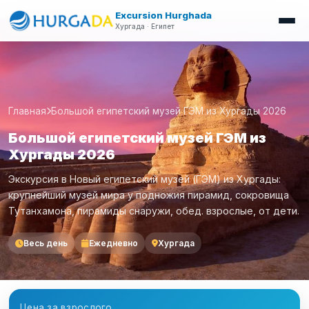
Excursion Hurghada
Хургада · Египет
Главная
Большой египетский музей ГЭМ из Хургады 2026
Большой египетский музей ГЭМ из
Хургады 2026
Экскурсия в Новый египетский музей (ГЭМ) из Хургады:
крупнейший музей мира у подножия пирамид, сокровища
Тутанхамона, пирамиды снаружи, обед. взрослые, от дети.
Весь день
Ежедневно
Хургада
Цена за взрослого