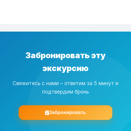
Забронировать эту
экскурсию
Свяжитесь с нами – ответим за 5 минут и
подтвердим бронь
Забронировать