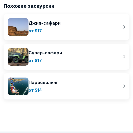
Похожие экскурсии
Джип-сафари
от $17
Супер-сафари
от $17
Парасейлинг
от $14