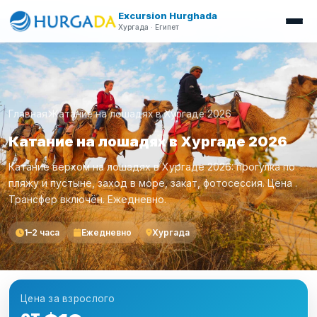
Excursion Hurghada
Хургада · Египет
Главная
Катание на лошадях в Хургаде 2026
Катание на лошадях в Хургаде 2026
Катание верхом на лошадях в Хургаде 2026: прогулка по
пляжу и пустыне, заход в море, закат, фотосессия. Цена .
Трансфер включён. Ежедневно.
1–2 часа
Ежедневно
Хургада
Цена за взрослого
от