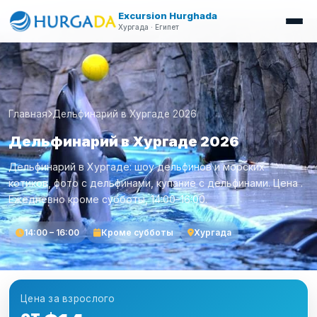
Excursion Hurghada
Хургада · Египет
Главная
Дельфинарий в Хургаде 2026
Дельфинарий в Хургаде 2026
Дельфинарий в Хургаде: шоу дельфинов и морских
котиков, фото с дельфинами, купание с дельфинами. Цена .
Ежедневно кроме субботы, 14:00–16:00.
14:00 – 16:00
Кроме субботы
Хургада
Цена за взрослого
от