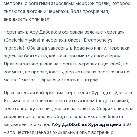
метров), с богатыми зарослями морской травы, которой
питаются дюгони и черепахи. Вода прозрачная,
видимость отличная.
Черепахи в Абу Даббаб: в основном зелёные черепахи
(Chelonia mydas) и черепахи-бисса (Eretmochelys
imbricata). Оба вида занесены в Красную книгу. Черепахи
здесь не боятся людей – они привыкли к снорклерам.
Правила заповедника: не трогать черепах и дюгоней, не
кормить, не преследовать, держаться на расстоянии не
менее 1 метра. Нарушение правил – штраф.
Практическая информация: переезд из Хургады – 2,5 часа.
Возьмите с собой солнцезащитный крем (водостойкий),
полотенце, купальник, деньги на напитки. Снаряжение для
снорклинга включено. Обед включён. Входной билет в
заповедник включён.
Абу Даббаб из Хургады цена
$50
– это честная цена за уникальный опыт встречи с