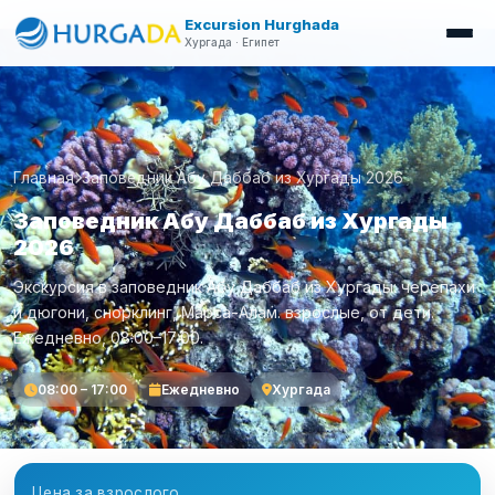
Excursion Hurghada
Хургада · Египет
Главная
Заповедник Абу Даббаб из Хургады 2026
Заповедник Абу Даббаб из Хургады
2026
Экскурсия в заповедник Абу Даббаб из Хургады: черепахи
и дюгони, снорклинг, Марса-Алам. взрослые, от дети.
Ежедневно, 08:00–17:00.
08:00 – 17:00
Ежедневно
Хургада
Цена за взрослого